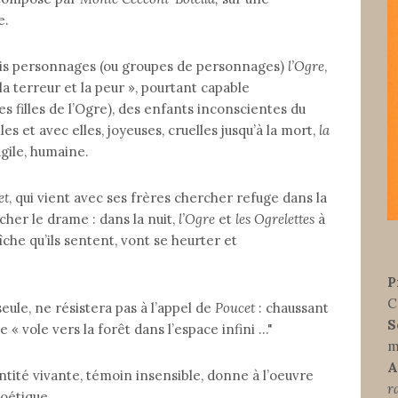
e.
ois personnages (ou groupes de personnages)
l’Ogre
,
a terreur et la peur », pourtant capable
es filles de l’Ogre), des enfants inconscientes du
es et avec elles, joyeuses, cruelles jusqu’à la mort,
la
agile, humaine.
et
, qui vient avec ses frères chercher refuge dans la
her le drame : dans la nuit,
l’Ogre
et
les Ogrelettes
à
îche qu’ils sentent, vont se heurter et
P
C
seule, ne résistera pas à l’appel de
Poucet
: chaussant
S
e « vole vers la forêt dans l’espace infini ..."
m
A
 entité vivante, témoin insensible, donne à l’oeuvre
r
oétique.