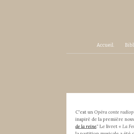
Accueil.
Bib
C'est un
Opéra conte radio
inspiré de la première nouv
de la reine
."
Le livret
« La F
la partition musicale a ét