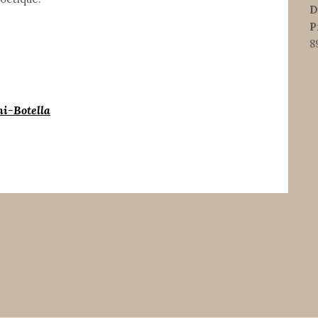
D
P
8
i-Botella