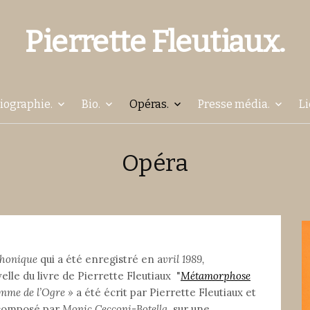
Pierrette Fleutiaux.
Aller
liographie.
Bio.
Opéras.
Presse média.
Li
au
Opéra
contenu
phonique
qui
a été enregistré en a
vril 1989,
elle du livre de Pierrette Fleutiaux "
Métamorphose
emme de l’Ogre »
a été écrit par Pierrette Fleutiaux et
é composé par
Monic Cecconi-Botella,
sur une