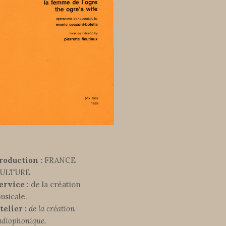
roduction :
FRANCE
ULTURE
ervice :
de la création
usicale.
telier :
de la création
adiophonique.