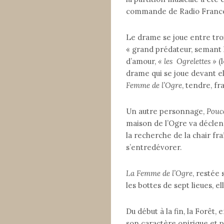
commande de Radio Franc
Le drame se joue entre tr
« grand prédateur, semant l
d’amour,
«
les Ogrelettes »
(l
drame qui se joue devant ell
Femme de l’Ogre
, tendre, fr
Un autre personnage,
Pouc
maison de l’Ogre va déclenc
la recherche de la chair fra
s’entredévorer.
La Femme de l’Ogre
, restée 
les bottes de sept lieues, ell
Du début à la fin, la Forêt,
son caractère onirique et p