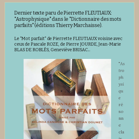
Dernier texte paru de Pierrette FLEUTIAUX:
"Astrophysique" dans le "Dictionnaire des mots
parfaits" (éditions Thierry Marchaisse).
Le "Mot parfait" de Pierrette FLEUTIAUX voisine avec
ceux de Pascale ROZE, de Pierre JOURDE, Jean-Marie
BLAS DE ROBLÈS, Geneviève BRISAC...
"
As
tro
ph
ysi
qu
e
ré
so
nn
e
cla
ir