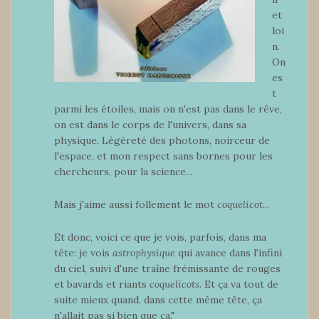
et
loi
n.
On
es
t
parmi les étoiles, mais on n'est pas dans le rêve,
on est dans le corps de l'univers, dans sa
physique. Légèreté des photons, noirceur de
l'espace, et mon respect sans bornes pour les
chercheurs, pour la science...
Mais j'aime aussi follement le mot
coquelicot
...
Et donc, voici ce que je vois, parfois, dans ma
tête: je vois
astrophysique
qui avance dans l'infini
du ciel, suivi d'une traîne frémissante de rouges
et bavards et riants
coquelicots
. Et ça va tout de
suite mieux quand, dans cette même tête, ça
n'allait pas si bien que ça."