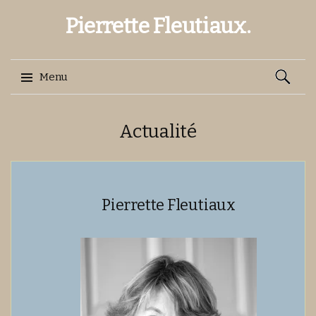
Pierrette Fleutiaux.
Recherch
Menu
Aller
Actualité
au
contenu
Pierrette Fleutiaux