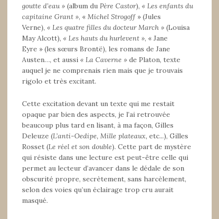
goutte d’eau »
(album du
Père Castor
),
« Les enfants du
capitaine Grant »
, «
Michel Strogoff
» (Jules
Verne),
« Les quatre filles du docteur March »
(Louisa
May Alcott),
« Les hauts du hurlevent »
, « Jane
Eyre » (les sœurs Brontë), les romans de Jane
Austen…, et aussi
« La Caverne »
de Platon, texte
auquel je ne comprenais rien mais que je trouvais
rigolo et très excitant.
Cette excitation devant un texte qui me restait
opaque par bien des aspects, je l’ai retrouvée
beaucoup plus tard en lisant, à ma façon, Gilles
Deleuze (
L’anti-Oedipe, Mille plateaux,
etc...), Gilles
Rosset (
Le réel et son double
). Cette part de mystère
qui résiste dans une lecture est peut-être celle qui
permet au lecteur d’avancer dans le dédale de son
obscurité propre, secrètement, sans harcèlement,
selon des voies qu’un éclairage trop cru aurait
masqué.