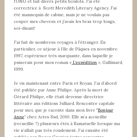
l’ONU et fait divers petits boulots. J'ai été
correctrice à Scott Meredith Literary Agency. J'ai
été mannequin de cabine, mais je ne voulais pas
couper mes cheveux et j'avais les bras trop longs,
soi-disant!
J'ai fait de nombreux voyages à l’étranger. En
particulier, ce séjour à l’île de Pâques en novembre
1997, expérience très marquante, dans laquelle je
puiserais pour mon roman
«
L’expédition
»
, Gallimard,
1999.
Je vis maintenant entre Paris et Royan. J’ai d’abord
été publiée par Anne Philipe. Après la mort de
Gérard Philipe, elle était devenue directrice
littéraire aux éditions Julliard. Rencontre capitale
pour moi, que je raconte dans mon livre "
Bonjour
Anne
"
chez Actes Sud, 2010. Elle m’a accueillie
(recueillie ?) plusieurs étés à Ramatuelle lorsque ma
vie n’allait pas très rondement. J’ai ensuite été