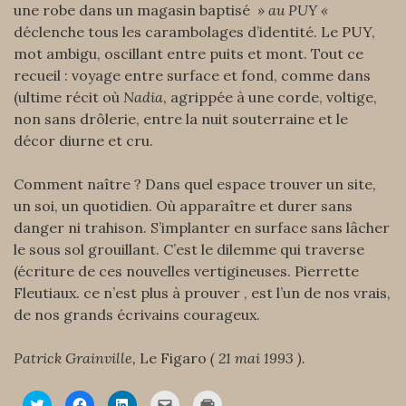
une robe dans un magasin baptisé
» au PUY «
déclenche tous les carambolages d’identité. Le PUY,
mot ambigu, oscillant entre puits et mont. Tout ce
recueil : voyage entre surface et fond, comme dans
(ultime récit où
Nadia
, agrippée à une corde, voltige,
non sans drôlerie, entre la nuit souterraine et le
décor diurne et cru.
Comment naître ? Dans quel espace trouver un site,
un soi, un quotidien. Où apparaître et durer sans
danger ni trahison. S’implanter en surface sans lâcher
le sous sol grouillant. C’est le dilemme qui traverse
(écriture de ces nouvelles vertigineuses. Pierrette
Fleutiaux. ce n’est plus à prouver , est l’un de nos vrais,
de nos grands écrivains courageux.
Patrick Grainville,
Le Figaro
( 21 mai 1993 ).
C
C
C
C
C