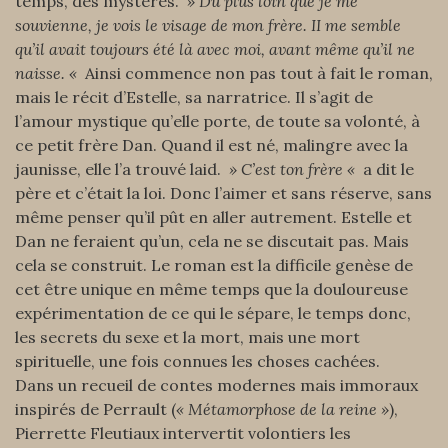
temps, des mystères.
» Du plus loin que je me
souvienne, je vois le visage de mon frère. II me semble
qu’il avait toujours été là avec moi, avant même qu’il ne
naisse. «
Ainsi commence non pas tout à fait le roman,
mais le récit d’Estelle, sa narratrice. Il s’agit de
l’amour mystique qu’elle porte, de toute sa volonté, à
ce petit frère Dan. Quand il est né, malingre avec la
jaunisse, elle l’a trouvé laid.
» C’est ton frère «
a dit le
père et c’était la loi. Donc l’aimer et sans réserve, sans
même penser qu’il pût en aller autrement. Estelle et
Dan ne feraient qu’un, cela ne se discutait pas. Mais
cela se construit. Le roman est la difficile genèse de
cet être unique en même temps que la douloureuse
expérimentation de ce qui le sépare, le temps donc,
les secrets du sexe et la mort, mais une mort
spirituelle, une fois connues les choses cachées.
Dans un recueil de contes modernes mais immoraux
inspirés de Perrault (
« Métamorphose de la reine »
),
Pierrette Fleutiaux intervertit volontiers les