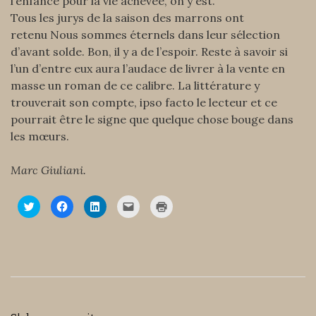
l’enfance pour la vie achevée, on y est.
Tous les jurys de la saison des marrons ont
retenu Nous sommes éternels dans leur sélection
d’avant solde. Bon, il y a de l’espoir. Reste à savoir si
l’un d’entre eux aura l’audace de livrer à la vente en
masse un roman de ce calibre. La littérature y
trouverait son compte, ipso facto le lecteur et ce
pourrait être le signe que quelque chose bouge dans
les mœurs.
Marc Giuliani.
C
C
C
C
C
l
l
l
l
l
i
i
i
i
i
q
q
q
q
q
u
u
u
u
u
e
e
e
e
e
z
z
z
r
r
p
p
p
p
p
o
o
o
o
o
u
u
u
u
u
r
r
r
r
r
p
p
p
e
i
a
a
a
n
m
r
r
r
v
p