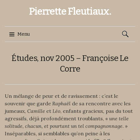
Pierrette Fleutiaux.
Recherch
Menu
Aller
Études, nov 2005 – Françoise Le
au
contenu
Corre
Un mélange de peur et de ravissement : c’est le
souvenir que garde
Raphaël
de sa rencontre avec les
jumeaux,
Camille
et
Léo
, enfants gracieux, pas du tout
agressifs, déjà profondément troublants, «
une telle
solitude, chacun, et pourtant un tel compagnonnage
. »
Inséparables, si semblables qu’on peine à les