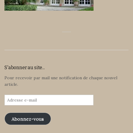
S'abonner au site...
Pour recevoir par mail une notification de chaque nouvel
article.
Adresse
e-
mail
Abonnez-vous