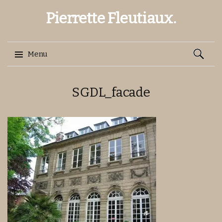
Pierrette Fleutiaux.
Recherch
Menu
Aller
SGDL_facade
au
contenu