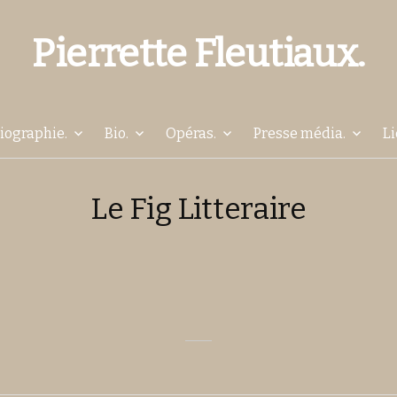
Pierrette Fleutiaux.
Aller
liographie.
Bio.
Opéras.
Presse média.
Li
au
Le Fig Litteraire
contenu