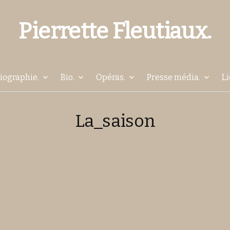
Pierrette Fleutiaux.
Aller
liographie.
Bio.
Opéras.
Presse média.
Li
au
La_saison
contenu