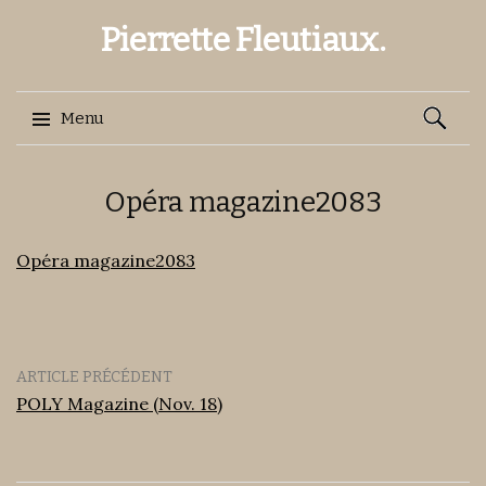
Pierrette Fleutiaux.
Recherch
Menu
Aller
Opéra magazine2083
au
contenu
Opéra magazine2083
ARTICLE PRÉCÉDENT
POLY Magazine (Nov. 18)