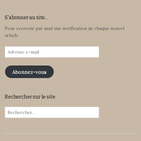
S'abonner au site...
Pour recevoir par mail une notification de chaque nouvel
article.
Adresse
e-
mail
Abonnez-vous
Rechercher sur le site
Rechercher :